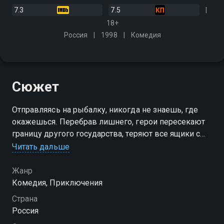
7.3
7.5
18+
Россия
1998
Комедия
Сюжет
Отправляясь на рыбалку, никогда не знаешь, где
окажешься. Перебрав лишнего, герои пересекают
границу другого государства, теряют все ящики с
водкой, умудряются потопить катер и совершить
Читать дальше
запуск ракет с военного корабля
Жанр
Комедия, Приключения
Страна
Россия