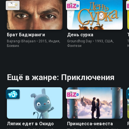
Брат Баджранги
День сурка
Bajrangi Bhaijaan • 2015, Индия,
Groundhog Day • 1993, США,
T
Боевик
Фэнтези
Ещё в жанре: Приключения
Ляпик едет в Окидо
Принцесса-невеста