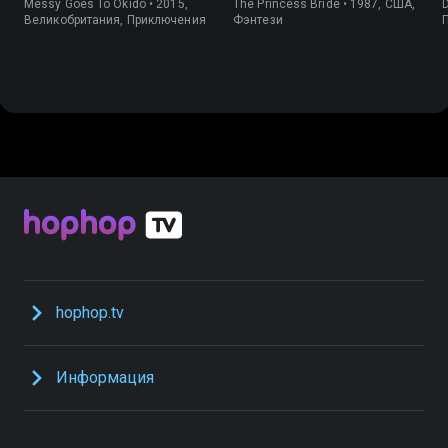
Messy Goes To Okido • 2015,
The Princess Bride • 1987, США,
Великобритания, Приключения
Фэнтези
hophop.tv
Информация