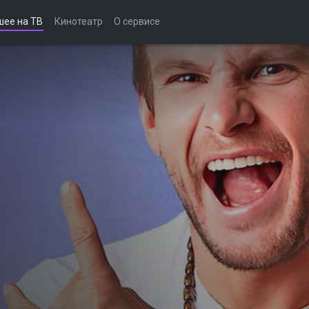
шее на ТВ
Кинотеатр
О сервисе