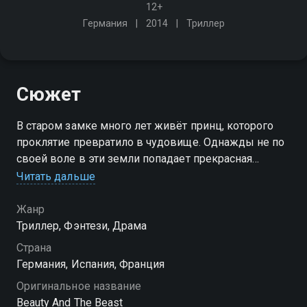
12+
Германия
2014
Триллер
Сюжет
В старом замке много лет живёт принц, которого
проклятие превратило в чудовище. Однажды не по
своей воле в эти земли попадает прекрасная
девушка, и она может снять колдовские чары, если
Читать дальше
всем сердцем полюбит его
Жанр
Триллер, Фэнтези, Драма
Страна
Германия, Испания, Франция
Оригинальное название
Beauty And The Beast