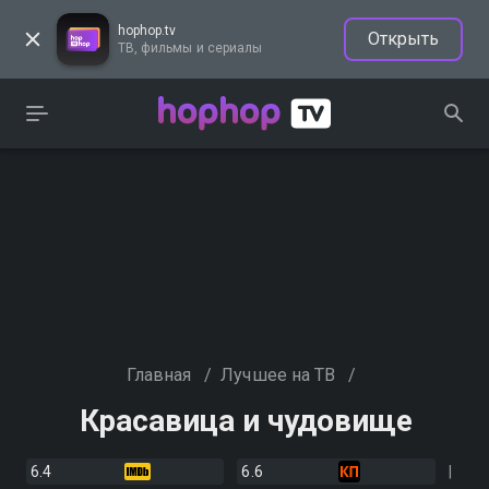
hophop.tv
Открыть
ТВ, фильмы и сериалы
Главная
/
Лучшее на ТВ
/
Красавица и чудовище
6.4
6.6