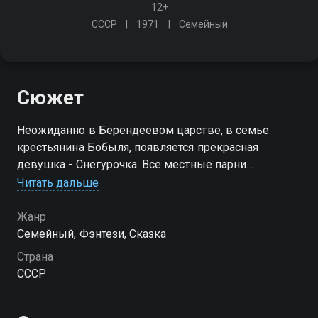
12+
СССР
1971
Семейный
Сюжет
Неожиданно в Берендеевом царстве, в семье
крестьянина Бобыля, появляется прекрасная
девушка - Снегурочка. Все местные парни
заглядываются на красавицу, но никто из
Читать дальше
деревенских женихов не мил холодной внучке
Деда Мороза
Жанр
Семейный, Фэнтези, Сказка
Страна
СССР