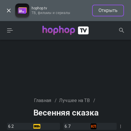
hophop.tv
Открыть
ТВ, фильмы и сериалы
Главная
/
Лучшее на ТВ
/
Весенняя сказка
6.2
6.7