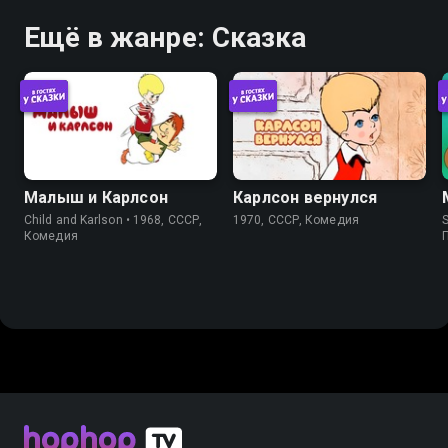
Ещё в жанре: Сказка
Малыш и Карлсон
Карлсон вернулся
Child and Karlson • 1968, СССР,
1970, СССР, Комедия
S
Комедия