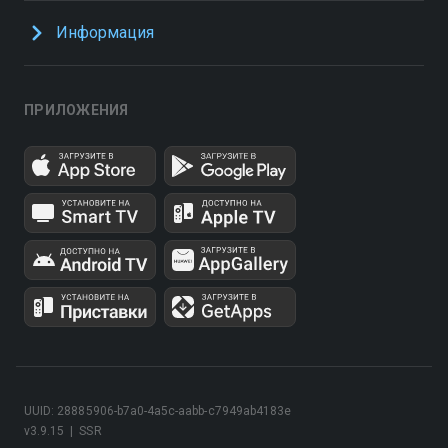
Информация
ПРИЛОЖЕНИЯ
UUID: 28885906-b7a0-4a5c-aabb-c7949ab4183e
v3.9.15
|
SSR