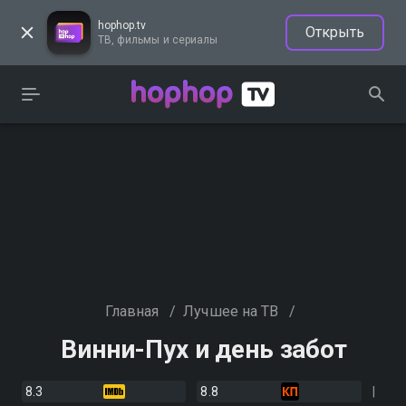
hophop.tv
Открыть
ТВ, фильмы и сериалы
Главная
/
Лучшее на ТВ
/
Винни-Пух и день забот
8.3
8.8