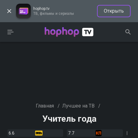
hophop.tv
Открыть
ТВ, фильмы и сериалы
Главная
/
Лучшее на ТВ
/
Учитель года
6.6
7.7