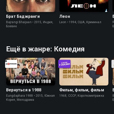
Брат Баджранги
Леон
Bajrangi Bhaijaan • 2015, Индия,
Leon • 1994, США, Криминал
R
Боевик
Ещё в жанре: Комедия
Вернуться в 1988
Фильм, фильм, фильм
Eungdaphara 1988 • 2015, Южная
1968, СССР, Короткометражка
B
Корея, Мелодрама