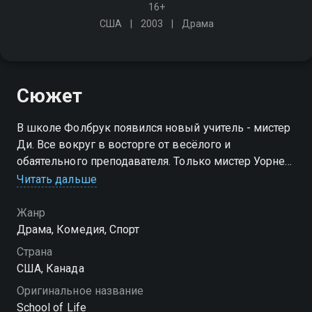
16+
США
2003
Драма
Сюжет
В школе Фолбрук появился новый учитель - мистер
Ди. Все вокруг в восторге от весёлого и
обаятельного преподавателя. Только мистер Уорнер,
учитель биологии, невзлюбил молодого коллегу.
Читать дальше
Оба педагога решили принять участие в конкурсе
"Учитель года"
Жанр
Драма, Комедия, Спорт
Страна
США, Канада
Оригинальное название
School of Life