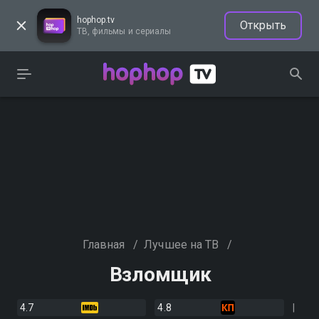
hophop.tv
Открыть
ТВ, фильмы и сериалы
Главная
/
Лучшее на ТВ
/
Взломщик
4.7
4.8