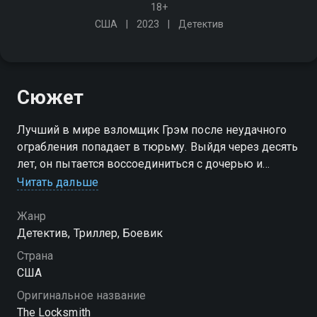
18+
США
2023
Детектив
Сюжет
Лучший в мире взломщик Грэм после неудачного
ограбления попадает в тюрьму. Выйдя через десять
лет, он пытается воссоединиться с дочерью и
бывшей девушкой, работающей в полиции. Но
Читать дальше
вскоре к нему обращается сестра его погибшего
подельника
Жанр
Детектив, Триллер, Боевик
Страна
США
Оригинальное название
The Locksmith