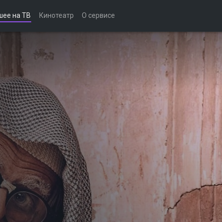
шее на ТВ
Кинотеатр
О сервисе