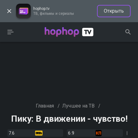
hophop.tv
Открыть
ТВ, фильмы и сериалы
Главная
/
Лучшее на ТВ
/
Пику: В движении - чувство!
7.6
6.9