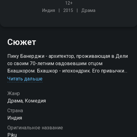
12+
Индия
2015
Драма
Сюжет
Пику Банерджи - архитектор, проживающая в Дели
со своим 70-летним овдовевшим отцом
Бхашкором. Бхашкор - ипохондрик. Его привычки
часто приводят к ссорам с Пику, слугами и Чхоби
Читать дальше
Маши, тётей Пику по материнской линии, которая
часто навещает их
Жанр
Драма, Комедия
Страна
Индия
Оригинальное название
Piku