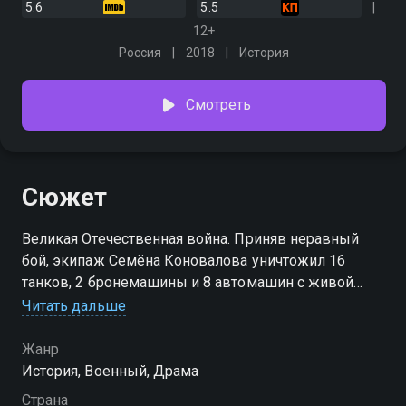
5.6
5.5
12+
Россия
2018
История
Смотреть
Сюжет
Великая Отечественная война. Приняв неравный
бой, экипаж Семёна Коновалова уничтожил 16
танков, 2 бронемашины и 8 автомашин с живой
силой противника в районе хутора Нижнемитякин
Читать дальше
Тарасовского района Ростовской области
Жанр
История, Военный, Драма
Страна