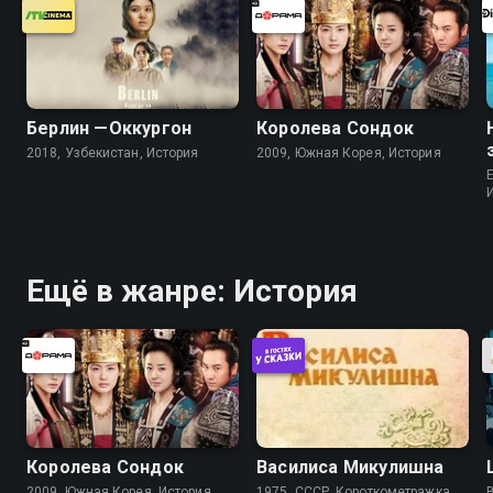
Берлин —Оккургон
Королева Сондок
2018, Узбекистан, История
2009, Южная Корея, История
Ещё в жанре: История
Королева Сондок
Василиса Микулишна
2009, Южная Корея, История
1975, СССР, Короткометражка
B