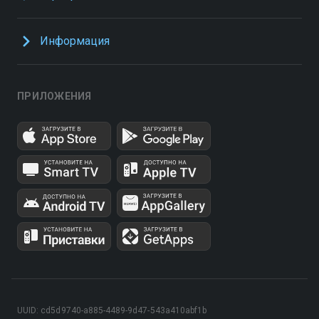
Информация
ПРИЛОЖЕНИЯ
UUID: cd5d9740-a885-4489-9d47-543a410abf1b