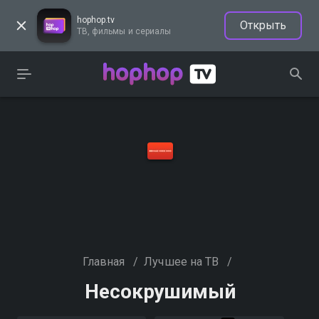
hophop.tv
Открыть
ТВ, фильмы и сериалы
Главная
/
Лучшее на ТВ
/
Несокрушимый