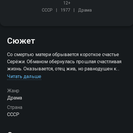
12+
СССР
1977
Драма
Сюжет
Со смертью матери обрывается короткое счастье
Серёжи. Обманом обернулась прошлая счастливая
жизнь. Оказывается, отец жив, но равнодушен к
своему сыну, а отцовские чувства отчима -
Читать дальше
притворные. К Сергею приходит желание отдать
"долги" этим людям
Жанр
Драма
Страна
СССР