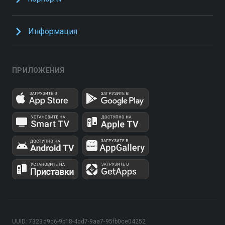
Информация
ПРИЛОЖЕНИЯ
UUID: 7323d9c6-9b18-4dd7-9aa7-95fb0ce04252