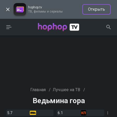
hophop.tv
Открыть
ТВ, фильмы и сериалы
Главная
/
Лучшее на ТВ
/
Ведьмина гора
5.7
6.1