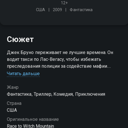
12+
США
2009
Фантастика
Сюжет
Джек Бруно переживает не лучшие времена. Он
водит такси по Лас-Вегасу, чтобы избежать
преследования полиции за содействие мафии.
Однажды в его машину садятся двое странных
Читать дальше
подростков, которые предлагают 15000 долларов
за одну поездку
Жанр
Фантастика, Триллер, Комедия, Приключения
Страна
США
Оригинальное название
Race to Witch Mountain