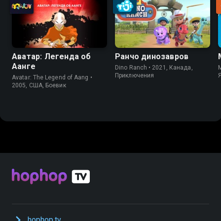
Аватар: Легенда об
Ранчо динозавров
Аанге
Dino Ranch • 2021, Канада,
M
Приключения
Avatar: The Legend of Aang •
2005, США, Боевик
hophop.tv