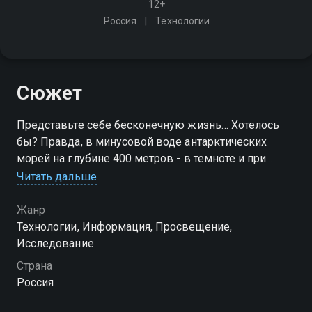
12+
Россия
Технологии
Сюжет
Представьте себе бесконечную жизнь… Хотелось
бы? Правда, в минусовой воде антарктических
морей на глубине 400 метров - в темноте и при
давлении в 40 атмосфер. А теперь? Есть те, кого это
Читать дальше
не пугает - самые древние живые организмы на
планете Земля
Жанр
Технологии, Информация, Просвещение,
Исследование
Страна
Россия