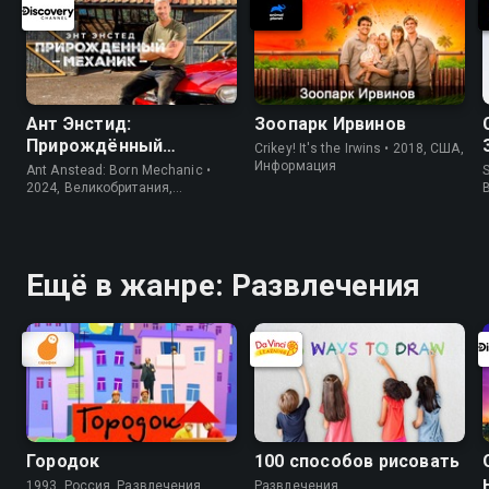
Ант Энстид:
Зоопарк Ирвинов
Прирождённый
Crikey! It's the Irwins • 2018, США,
механик
Информация
Ant Anstead: Born Mechanic •
S
2024, Великобритания,
Информация
Ещё в жанре: Развлечения
Городок
100 cпособов рисовать
1993, Россия, Развлечения
Развлечения