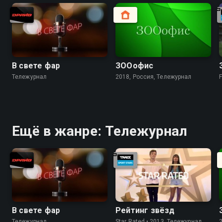
В свете фар
ЗООофис
Тележурнал
2018, Россия, Тележурнал
F
Ещё в жанре: Тележурнал
В свете фар
Рейтинг звёзд
Тележурнал
Star Rated • 2013, Тележурнал