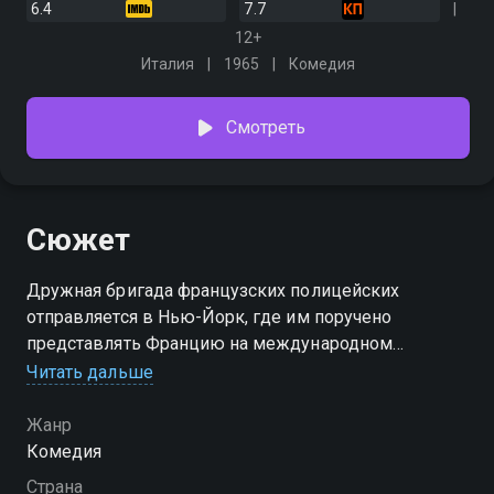
6.4
7.7
12+
Италия
1965
Комедия
Смотреть
Сюжет
Дружная бригада французских полицейских
отправляется в Нью-Йорк, где им поручено
представлять Францию на международном
конгрессе полицейских. Крюшо, Мерло, Фугас,
Читать дальше
Трикар и Берлико во главе с сержантом Жербером
пускаются в дальний путь
Жанр
Комедия
Страна