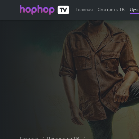
Главная
Смотреть ТВ
Луч
Главная
/
Лучшее на ТВ
/