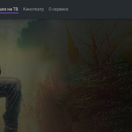
шее на ТВ
Кинотеатр
О сервисе