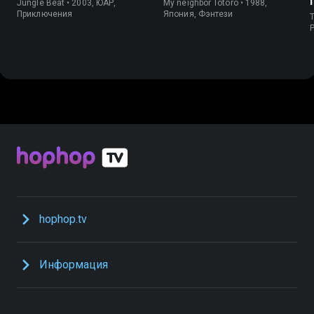
Jungle Beat • 2003, ЮАР,
My neighbor Totoro • 1988,
Приключения
Япония, Фэнтези
T
P
hophop.tv
Информация