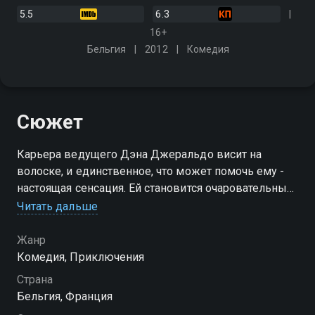
5.5
6.3
16+
Бельгия
2012
Комедия
Сюжет
Карьера ведущего Дэна Джеральдо висит на
волоске, и единственное, что может помочь ему -
настоящая сенсация. Ей становится очаровательный
зверёк Марсупилами, ключ к тайне вечной
Читать дальше
молодости, из-за которой он превращается в объект
свирепой охоты…
Жанр
Комедия, Приключения
Страна
Бельгия, Франция