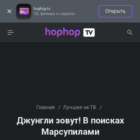
hophop.tv
Открыть
ТВ, фильмы и сериалы
Главная
/
Лучшее на ТВ
/
Джунгли зовут! В поисках
Марсупилами