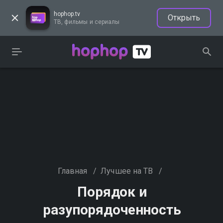
hophop.tv
Открыть
ТВ, фильмы и сериалы
Главная
/
Лучшее на ТВ
/
Порядок и
разупорядоченность