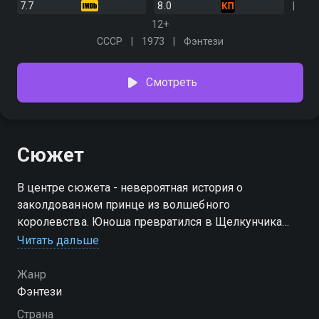
7.7
8.0
12+
СССР
1973
Фэнтези
Смотреть
Сюжет
В центре сюжета - невероятная история о
заколдованном принце из волшебного
королевства. Юноша превратился в Щелкунчика
после того, как коварный мышиный король
Читать дальше
наложила на него заклятие
Жанр
Фэнтези
Страна