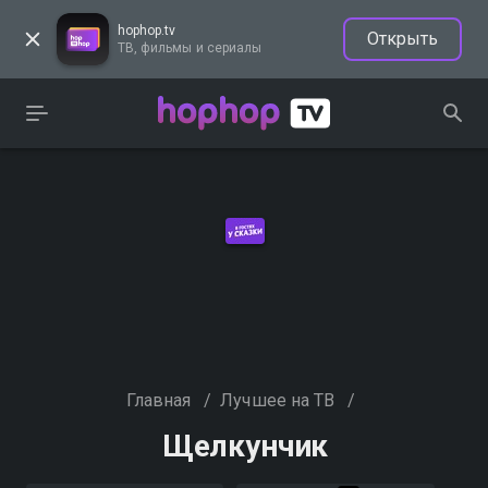
hophop.tv
Открыть
ТВ, фильмы и сериалы
Главная
/
Лучшее на ТВ
/
Щелкунчик