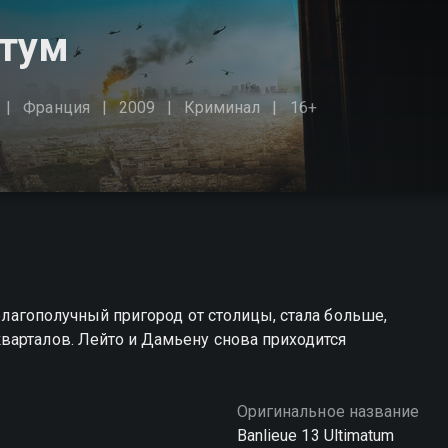
атум
Франция
2009
Криминал
16+
еблагополучный пригород от столицы, стала больше,
варталов. Лейто и Дамьену снова приходится
Оригинальное название
Banlieue 13 Ultimatum