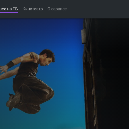
шее на ТВ
Кинотеатр
О сервисе