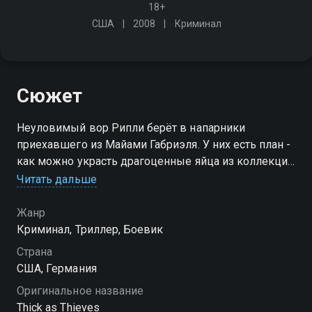
18+
США
2008
Криминал
Сюжет
Неуловимый вор Рипли берёт в напарники
приехавшего из Майами Габриэля. У них есть план -
как можно украсть драгоценные яйца из коллекции
Фаберже. Но исполнению этого плана стремится
Читать дальше
помешать полицейский Вебер, охотящийся на Рипли
всю свою карьеру
Жанр
Криминал, Триллер, Боевик
Страна
США, Германия
Оригинальное название
Thick as Thieves