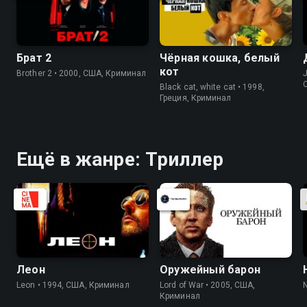
Брат 2
Чёрная кошка, белый
кот
Brother 2 • 2000, США, Криминал
J
Black cat, white cat • 1998,
Греция, Криминал
Ещё в жанре: Триллер
Леон
Оружейный барон
Leon • 1994, США, Криминал
Lord of War • 2005, США,
Криминал