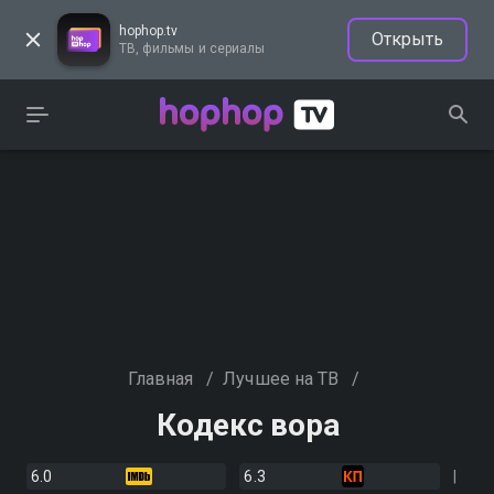
hophop.tv
Открыть
ТВ, фильмы и сериалы
Главная
/
Лучшее на ТВ
/
Кодекс вора
6.0
6.3