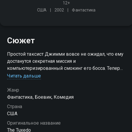
12+
США
2002
Фантастика
Сюжет
Простой таксист Джимми вовсе не ожидал, что ему
достанутся секретная миссия и
компьютеризированный смокинг его босса. Теперь
ему предстоит сразиться с террористами и найти
Читать дальше
общий язык с несговорчивой напарницей
Жанр
Фантастика, Боевик, Комедия
Страна
США
Оригинальное название
The Tuxedo