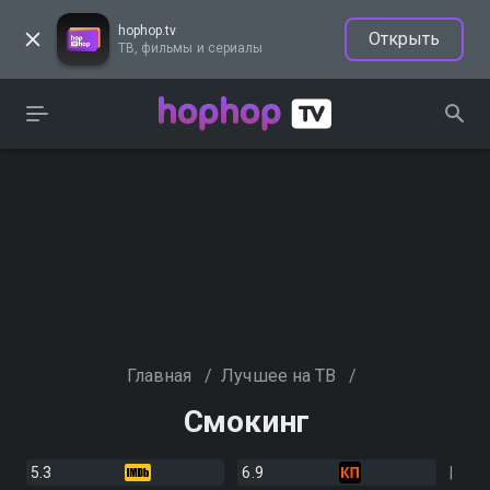
hophop.tv
Открыть
ТВ, фильмы и сериалы
Главная
/
Лучшее на ТВ
/
Смокинг
5.3
6.9