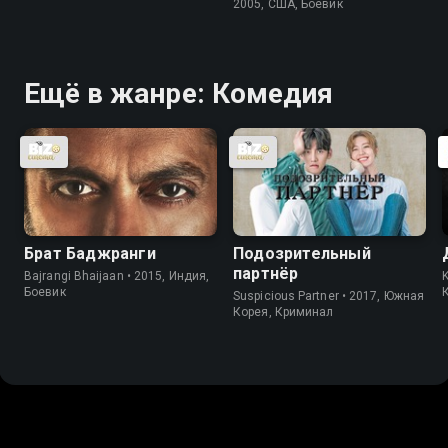
2005, США, Боевик
Ещё в жанре: Комедия
Брат Баджранги
Подозрительный
партнёр
Bajrangi Bhaijaan • 2015, Индия,
K
Боевик
Suspicious Partner • 2017, Южная
Корея, Криминал