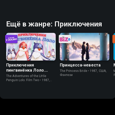
Ещё в жанре: Приключения
Приключения
Принцесса-невеста
пингвинёнка Лоло.
The Princess Bride • 1987, США,
M
Фильм второй
Фэнтези
The Adventures of the Little
Penguin Lolo. Film Two • 1987,
СССР, Короткометражка