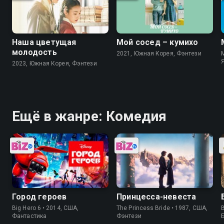
Наша цветущая
Мой сосед – кумихо
молодость
2021, Южная Корея, Фэнтези
M
2023, Южная Корея, Фэнтези
Ещё в жанре: Комедия
Город героев
Принцесса-невеста
Big Hero 6 • 2014, США,
The Princess Bride • 1987, США,
B
Фантастика
Фэнтези