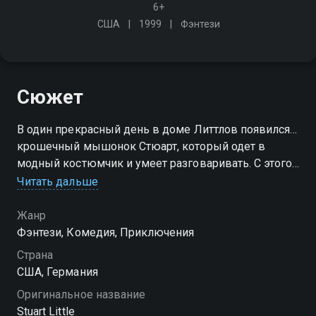
6+
США
1999
Фэнтези
Сюжет
В один прекрасный день в доме Литтлов появился…
крошечный мышонок Стюарт, который одет в
модный костюмчик и умеет разговаривать. С этого
момента начинаются непредсказуемые, веселые, а
Читать дальше
иногда и опасные приключения Стюарта Литтла…
Жанр
Фэнтези, Комедия, Приключения
Страна
США, Германия
Оригинальное название
Stuart Little