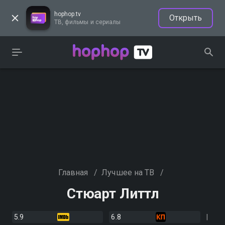
hophop.tv
Открыть
ТВ, фильмы и сериалы
Главная
/
Лучшее на ТВ
/
Стюарт Литтл
5.9
6.8