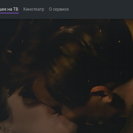
шее на ТВ
Кинотеатр
О сервисе