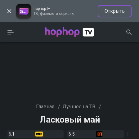
hophop.tv
Открыть
ТВ, фильмы и сериалы
Главная
/
Лучшее на ТВ
/
Ласковый май
6.1
6.5