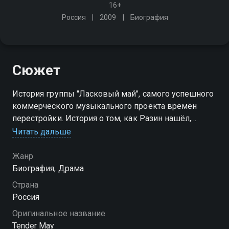
16+
Россия
2009
Биография
Сюжет
История группы "Ласковый май", самого успешного
коммерческого музыкального проекта времён
перестройки. История о том, как Разин нашёл,
собрал и раскрутил эту группу
Читать дальше
Жанр
Биография, Драма
Страна
Россия
Оригинальное название
Tender May