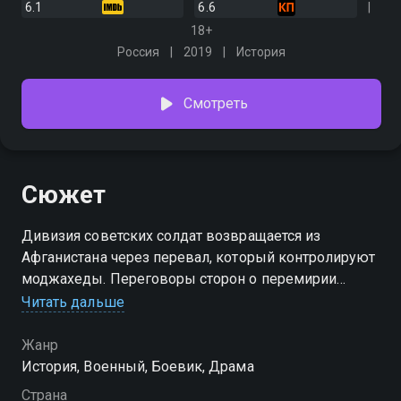
6.1
6.6
18+
Россия
2019
История
Смотреть
Сюжет
Дивизия советских солдат возвращается из
Афганистана через перевал, который контролируют
моджахеды. Переговоры сторон о перемирии
осложняются, когда в плен врага попадает сын
Читать дальше
генерала Васильева, командующего выводом
дивизии
Жанр
История, Военный, Боевик, Драма
Страна