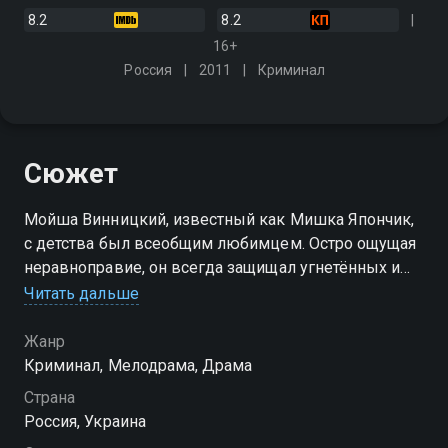
8.2
8.2
16+
Россия
2011
Криминал
Сюжет
Мойша Винницкий, известный как Мишка Япончик,
с детства был всеобщим любимцем. Остро ощущая
неравноправие, он всегда защищал угнетённых и
мстил богачам. И теперь пришло время заняться
Читать дальше
этим профессионально, организовав группировку
налётчиков
Жанр
Криминал, Мелодрама, Драма
Страна
Россия, Украина