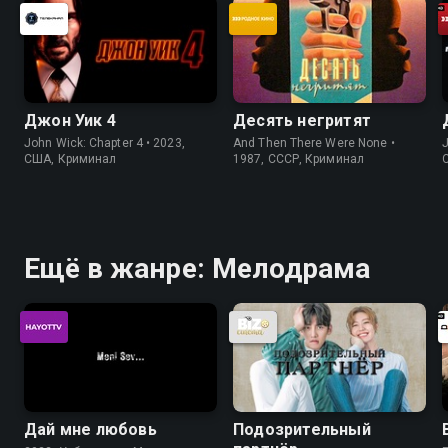
Джон Уик 4
Десять негритят
John Wick: Chapter 4 • 2023,
And Then There Were None •
J
США, Криминал
1987, СССР, Криминал
Ещё в жанре: Мелодрама
Дай мне любовь
Подозрительный