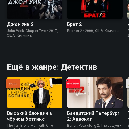
Джон Уик 2
Брат 2
John Wick: Chapter Two • 2017,
Brother 2 • 2000, США, Криминал
США, Криминал
Ещё в жанре: Детектив
Высокий блондин в
Бандитский Петербург
чёрном ботинке
2: Адвокат
The Tall Blond Man with One
Bandit Petersburg 2: The Lawyer •
S