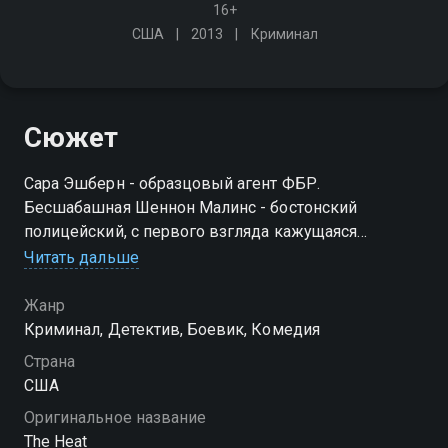
16+
США
2013
Криминал
Сюжет
Сара Эшберн - образцовый агент ФБР.
Бесшабашная Шеннон Малинс - бостонский
полицейский, с первого взгляда кажущаяся
простушкой, однако она способна расправиться с
Читать дальше
любым злоумышленником. Теперь героиням
предстоит найти общий язык
Жанр
Криминал, Детектив, Боевик, Комедия
Страна
США
Оригинальное название
The Heat