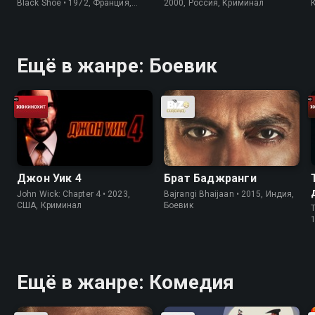
Black Shoe • 1972, Франция,
2000, Россия, Криминал
Детектив
Ещё в жанре: Боевик
Джон Уик 4
Брат Баджранги
John Wick: Chapter 4 • 2023,
Bajrangi Bhaijaan • 2015, Индия,
США, Криминал
Боевик
T
Ещё в жанре: Комедия