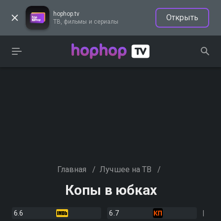
hophop.tv
Открыть
ТВ, фильмы и сериалы
Главная
/
Лучшее на ТВ
/
Копы в юбках
6.6
6.7