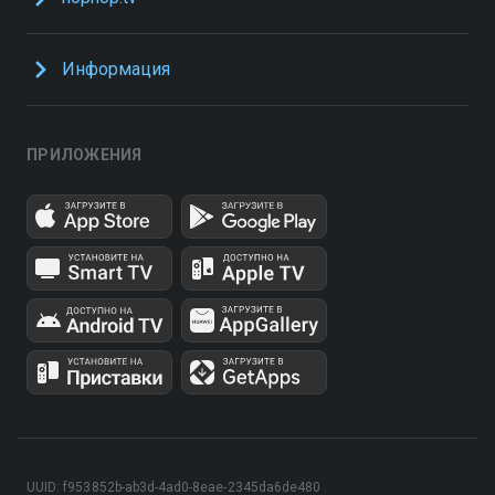
Информация
ПРИЛОЖЕНИЯ
UUID: f953852b-ab3d-4ad0-8eae-2345da6de480