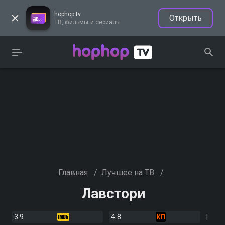
hophop.tv
Открыть
ТВ, фильмы и сериалы
Главная
/
Лучшее на ТВ
/
Лавстори
3.9
4.8