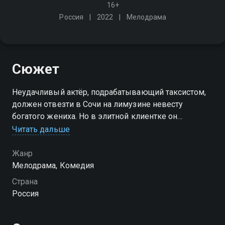
16+
Россия
2022
Мелодрама
Сюжет
Неудачливый актёр, подрабатывающий таксистом,
должен отвезти в Сочи на лимузине невесту
богатого жениха. Но в элитной клиентке он
неожиданно узнаёт свою первую любовь
Читать дальше
Жанр
Мелодрама, Комедия
Страна
Россия