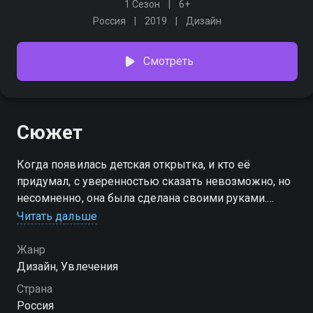
1 Сезон
6+
Россия
2019
Дизайн
Смотреть
Сюжет
Когда появилась детская открытка, и кто её
придумал, с уверенностью сказать невозможно, но
несомненно, она была сделана своими руками.
Открытки призваны улучшать настроение человеку,
Читать дальше
оставлять о нём память, напоминать о приятных
событиях
Жанр
Дизайн, Увлечения
Страна
Россия