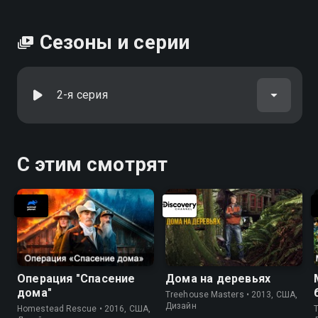
Сезоны и серии
2-я серия
С этим смотрят
Операция "Спасение
Дома на деревьях
дома"
Treehouse Masters • 2013, США,
Дизайн
Homestead Rescue • 2016, США,
T