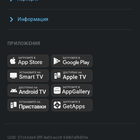
Информация
ПРИЛОЖЕНИЯ
UUID: 57c66de9-3fff-4a03-acc8-94db7af8d59e