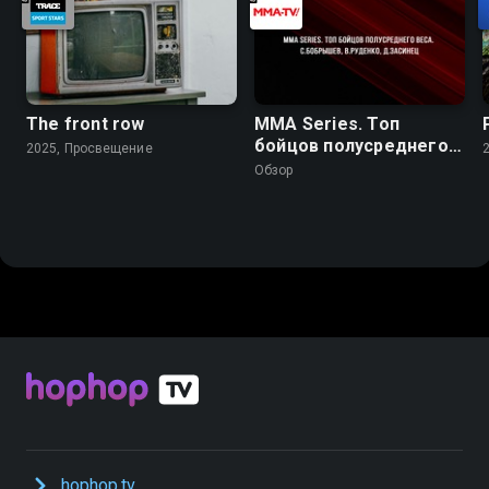
The front row
MMA Series. Топ
бойцов полусреднего
2025, Просвещение
веса. С.Бобрышев,
Обзор
В.Руденко, Д.Засинец
hophop.tv