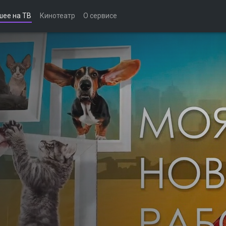
шее на ТВ
Кинотеатр
О сервисе