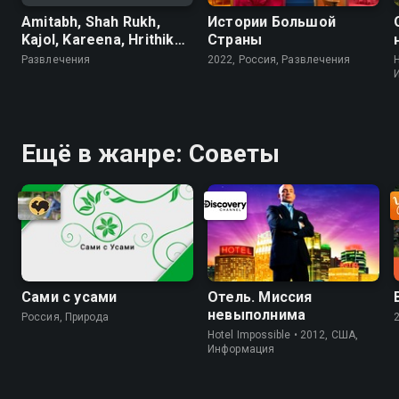
Amitabh, Shah Rukh,
Истории Большой
Kajol, Kareena, Hrithik
Страны
Udit Narayan_Gohi
Развлечения
2022, Россия, Развлечения
H
shodlik, gohi g'am
Ещё в жанре: Советы
Сами с усами
Отель. Миссия
невыполнима
Россия, Природа
Hotel Impossible • 2012, США,
Информация