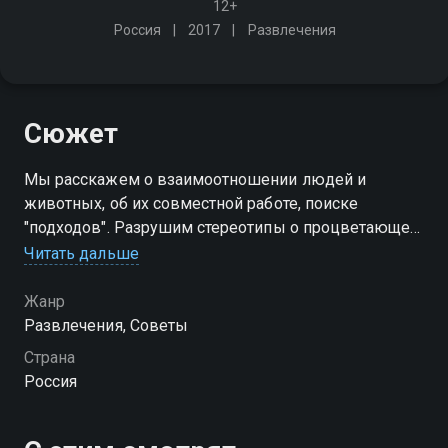
12+
Россия
2017
Развлечения
Сюжет
Мы расскажем о взаимоотношении людей и
животных, об их совместной работе, поиске
"подходов". Разрушим стереотипы о процветающей
жестокости. В игровой и непринуждённой форме на
Читать дальше
живом примере специалисты дадут советы по
обращению с животными
Жанр
Развлечения, Советы
Страна
Россия