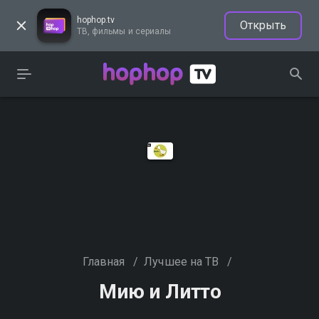
hophop.tv
Открыть
ТВ, фильмы и сериалы
Главная
/
Лучшее на ТВ
/
Мию и Литто