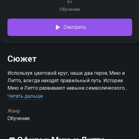
6+
Обучение
Смотреть
Сюжет
Используя цветовой круг, наши два героя, Мию и
Литто, всегда находят правильный путь. Истории
Мию и Литто развивают навыки символического
мышления, вовлекая детей в решение умственных
Читать дальше
проблем
Жанр
Обучение