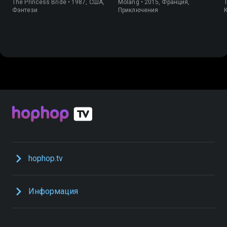
The Princess Bride • 1987, США,
Molang • 2015, Франция,
T
Фэнтези
Приключения
hophop.tv
Информация