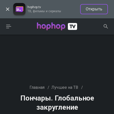
hophop.tv
Открыть
ТВ, фильмы и сериалы
Главная
/
Лучшее на ТВ
/
Пончары. Глобальное
закругление