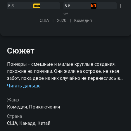
5.3
5.5
6+
США
2020
Комедия
Сюжет
Пончары - смешные и милые круглые создания,
похожие на пончики. Они жили на острове, не зная
забот, пока двое из них случайно не перенеслись в
будущее, в наши дни, где все пончары стали давно
Читать дальше
забытой историей
Жанр
Комедия, Приключения
Страна
США, Канада, Китай