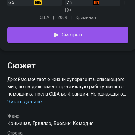
6.5
7.3
18+
США
2009
Криминал
Смотреть
Сюжет
Джеймс мечтает о жизни суперагента, спасающего
мир, но на деле имеет престижную работу личного
помощника посла США во Франции. Но однажды он
получает настоящее опасное задание, а в придачу -
Читать дальше
напарника Чарли Уэскома…
Жанр
Криминал, Триллер, Боевик, Комедия
Страна