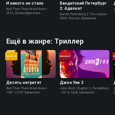
И никого не стало
Бандитский Петербург
2: Адвокат
And Then There Were None •
J
2015, Великобритания,
Bandit Petersburg 2: The Lawyer •
Криминал
2000, Россия, Криминал
Ещё в жанре: Триллер
Десять негритят
Джон Уик 3
And Then There Were None •
John Wick: Chapter 3 - Parabellum
J
1987, СССР, Криминал
• 2019, США, Криминал