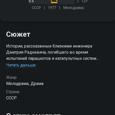
6.6
12+
СССР
1977
Мелодрама
Сюжет
Истории, рассказанные близкими инженера
Дмитрия Радкевича, погибшего во время
испытаний парашютов и катапультных систем.
Каждая открывает новые грани этого скромного и
Читать дальше
убежденного в своих взглядах человека
Жанр
Мелодрама, Драма
Страна
СССР