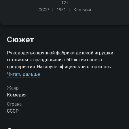
12+
СССР
1981
Комедия
Сюжет
Руководство крупной фабрики детской игрушки
готовится к празднованию 50-летия своего
предприятия. Накануне официальных торжеств
происходит ЧП, виновником которого оказывается
Читать дальше
местный слесарь - пьяница и дебошир Соловейчик
Жанр
Комедия
Страна
СССР