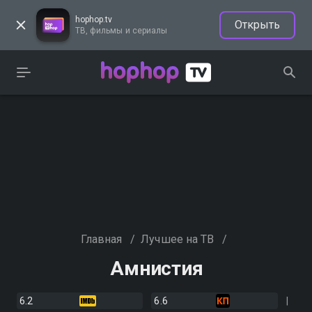
hophop.tv
Открыть
ТВ, фильмы и сериалы
Главная
/
Лучшее на ТВ
/
Амнистия
6.2
6.6