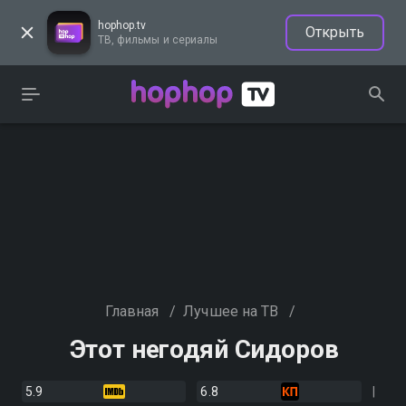
hophop.tv
Открыть
ТВ, фильмы и сериалы
Главная
/
Лучшее на ТВ
/
Этот негодяй Сидоров
5.9
6.8