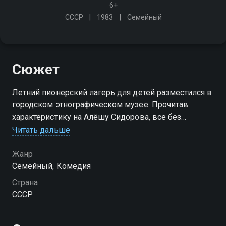
6+
СССР
1983
Семейный
Сюжет
Летний пионерский лагерь для детей разместился в
городском этнографическом музее. Прочитав
характеристику на Алёшу Сидорова, все без
исключения стали относиться к новичку как к
Читать дальше
лоботрясу и хулигану - согласно написанному
Жанр
Семейный, Комедия
Страна
СССР