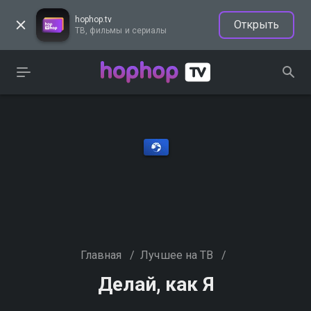
hophop.tv
Открыть
ТВ, фильмы и сериалы
Главная
/
Лучшее на ТВ
/
Делай, как Я