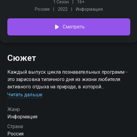
1 Сезон
16+
Россия
2022
Информация
Смотреть
Сюжет
Каждый выпуск цикла познавательных программ -
это зарисовка типичного дня из жизни любителя
активного отдыха на природе, в которой
раскрываются как характер героя, так и привычные
Читать дальше
для него способы и приёмы рыбалки, охоты
Жанр
Информация
Страна
Россия