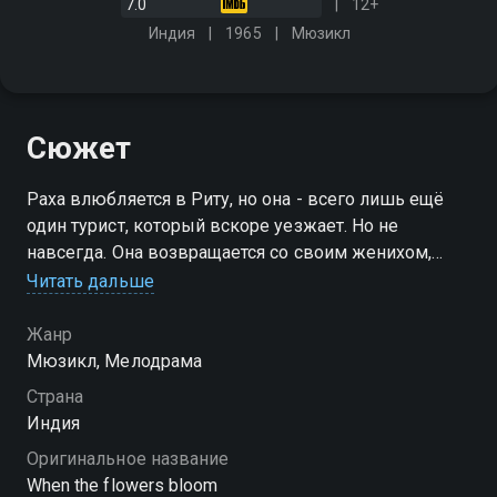
7.0
12+
Индия
1965
Мюзикл
Сюжет
Раха влюбляется в Риту, но она - всего лишь ещё
один турист, который вскоре уезжает. Но не
навсегда. Она возвращается со своим женихом,
снобом и грубияном, которого выбрали её родители
Читать дальше
Жанр
Мюзикл, Мелодрама
Страна
Индия
Оригинальное название
When the flowers bloom