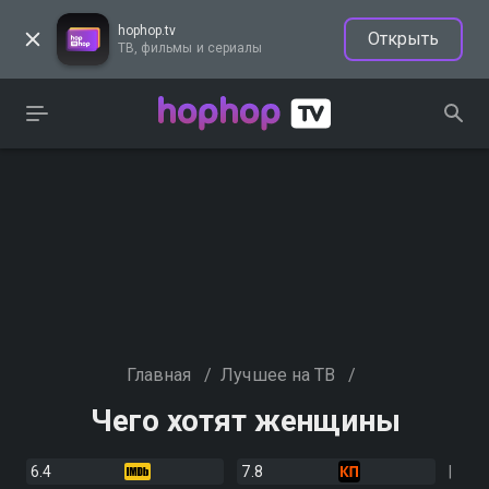
hophop.tv
Открыть
ТВ, фильмы и сериалы
Главная
/
Лучшее на ТВ
/
Чего хотят женщины
6.4
7.8