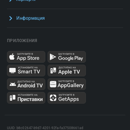
Информация
ПРИЛОЖЕНИЯ
UUID: b8c02647-b9d7-4201-92fa-fa37508661ad