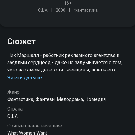
16+
США
2000
Фантастика
Сюжет
Ник Маршалл - работник рекламного агентства и
заядлый сердцеед - даже не задумывается о том,
чего на самом деле хотят женщины, пока в его
фирму не приходит новая сотрудница. По иронии
Читать дальше
судьбы он обретает способность читать мысли
женщин
Жанр
Фантастика, Фэнтези, Мелодрама, Комедия
Страна
США
Оригинальное название
What Women Want