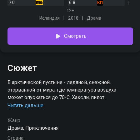
7.0
6.8
12+
Исландия
2018
Драма
Смотреть
Сюжет
В арктической пустыне - ледяной, снежной,
оторванной от мира, где температура воздуха
может опускаться до 70⁰С, Хаксли, пилот
потерпевшего крушение самолёта, отчаянно борется
Читать дальше
за жизнь
Жанр
Драма, Приключения
Страна