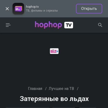
hophop.tv
Открыть
ТВ, фильмы и сериалы
Главная
/
Лучшее на ТВ
/
Затерянные во льдах