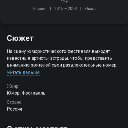
12+
Россия
2015 – 2023
Юмор
Сюжет
На сцену юмористического фестиваля выходят
известные артисты эстрады, чтобы представить
вниманию зрителей свои развлекательные номера.
Это телешоу - парад весёлых премьер, лучших
Читать дальше
шуток, монологов и самых смешных миниатюр
Жанр
Юмор, Фестиваль
Страна
Россия