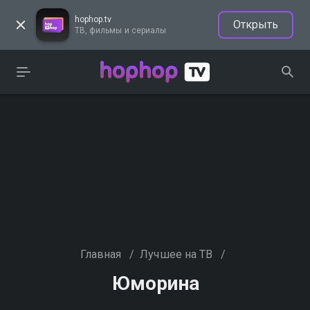
hophop.tv
Открыть
ТВ, фильмы и сериалы
Главная
/
Лучшее на ТВ
/
Юморина