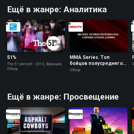
Ещё в жанре: Аналитика
51%
MMA Series. Топ
бойцов полусреднего
The 51 percent • 2013, Франция,
веса. С.Бобрышев,
Обзор
Обзор
В.Руденко, Д.Засинец
Ещё в жанре: Просвещение