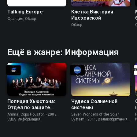
Talking Europe
Клетка Виктории
Ицеховской
Франция, Обзор
Обзор
Ещё в жанре: Информация
Полиция Хьюстона:
Чудеса Солнечной
Отдел по защите
системы
животных
Animal Cops Houston • 2003,
Seven Wonders of the Solar
H
США, Информация
System • 2011, Великобритания,
Информация