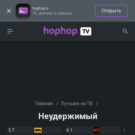
hophop.tv
Открыть
ТВ, фильмы и сериалы
Главная
/
Лучшее на ТВ
/
Неудержимый
5.7
6.1