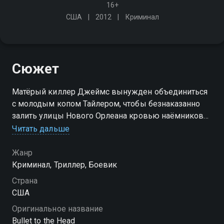
16+
США
2012
Криминал
Сюжет
Матёрый киллер Джеймс вынужден объединиться
с молодым копом Тайлером, чтобы безнаказанно
залить улицы Нового Орлеана кровью наёмников
ополчившейся на него местной мафии
Читать дальше
Жанр
Криминал, Триллер, Боевик
Страна
США
Оригинальное название
Bullet to the Head