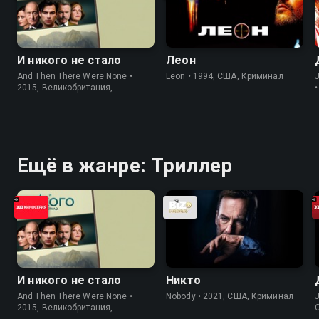
И никого не стало
Леон
And Then There Were None •
Leon • 1994, США, Криминал
J
2015, Великобритания,
Криминал
Ещё в жанре: Триллер
И никого не стало
Никто
And Then There Were None •
Nobody • 2021, США, Криминал
J
2015, Великобритания,
Криминал