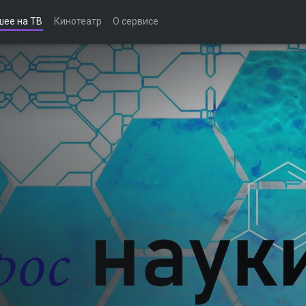
шее на ТВ
Кинотеатр
О сервисе