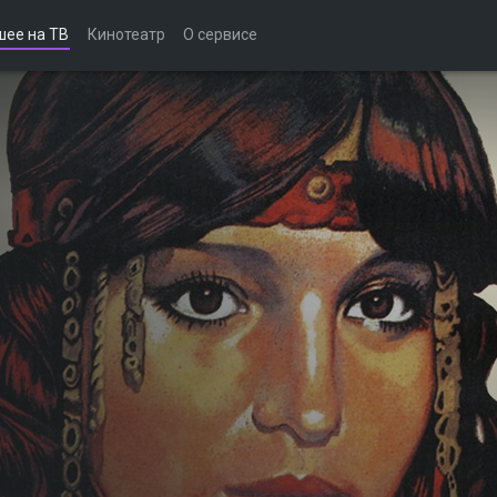
шее на ТВ
Кинотеатр
О сервисе