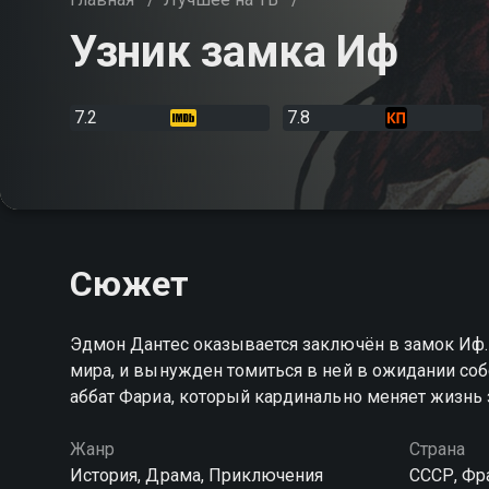
Узник замка Иф
7.2
7.8
Сюжет
Эдмон Дантес оказывается заключён в замок Иф.
мира, и вынужден томиться в ней в ожидании соб
аббат Фариа, который кардинально меняет жизнь
Жанр
Страна
История, Драма, Приключения
СССР, Фр