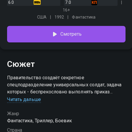
6.0
7.0
16+
США
1992
Фантастика
Смотреть
Сюжет
Правительство создаёт секретное
спецподразделение универсальных солдат, задача
которых - беспрекословно выполнять приказ
командира. Во время операции один боец
Читать дальше
вспоминает своё прошлое и сбегает. Полковник
Перри бросает все силы на поимку беглеца
Жанр
Фантастика, Триллер, Боевик
Страна