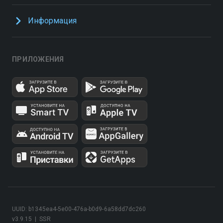
Информация
ПРИЛОЖЕНИЯ
UUID: b1345ea4-5e00-476a-b0d9-6a58dd7dc260
v3.9.15
|
SSR