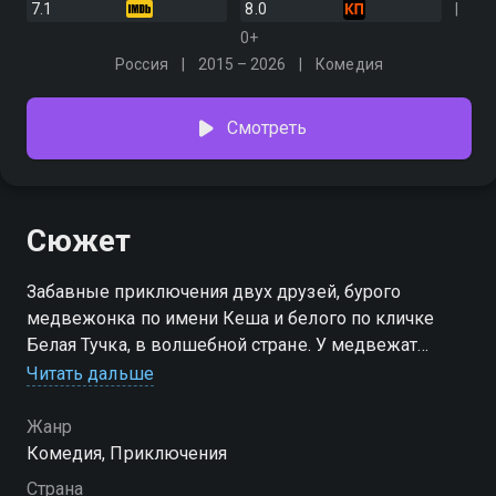
7.1
8.0
0+
Россия
2015 – 2026
Комедия
Смотреть
Сюжет
Забавные приключения двух друзей, бурого
медвежонка по имени Кеша и белого по кличке
Белая Тучка, в волшебной стране. У медвежат
разные характеры, но это не мешает им находить
Читать дальше
выход из любой ситуации, поскольку дружба
сильнее любых жизненных проблем
Жанр
Комедия, Приключения
Страна