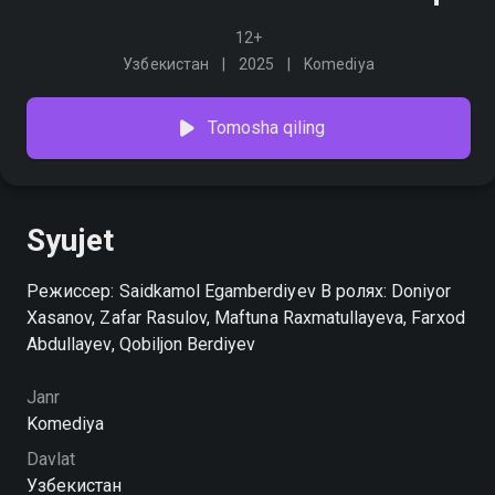
12+
Узбекистан
2025
Komediya
Tomosha qiling
Syujet
Режиссер: Saidkamol Egamberdiyev В ролях: Doniyor
Xasanov, Zafar Rasulov, Maftuna Raxmatullayeva, Farxod
Abdullayev, Qobiljon Berdiyev
Janr
Komediya
Davlat
Узбекистан