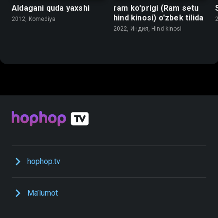
Aldagani quda yaxshi
ram ko'prigi (Ram setu
hind kinosi) o'zbek tilida
2012, Komediya
2022, Индия, Hind kinosi
hophop.tv
Ma’lumot