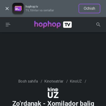
hophop.tv
Ochish
TV, filmlar va seriallar
Bosh sahifa
/
Kinoteatrlar
/
KinoUZ
/
Zo'rdanak - Xomilador baliq